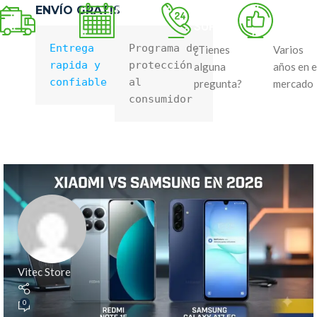
ENVÍO GRATIS
50 DAYS RETURN
24/7
BEST
SUPPORT
QUALIT
Entrega 
Programa de 
¿Tienes
Varios
rapida y 
protección 
alguna
años en e
confiable
al 
pregunta?
mercado
consumidor
Vitec Store
0