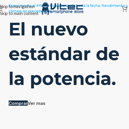
Experimenta el iPhone más avanzado hasta la fecha. Rendimiento y
Skip to navigation
cámara sin precedentes.
Skip to main content
El nuevo
estándar de
la potencia.
Calidad de imagen HD y todo el poder de Android TV en el tamaño
perfecto para tu hogar
Cine
Comprar
Ver mas
inteligente