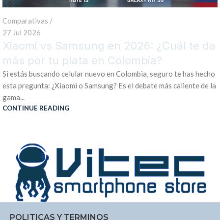
Comparativas
10 Ene 2026
 te da
Xiaomi vs Samsung en 2026: ¿Cuál
más por tu plata?
has hecho
Es el debate que nunca muere en Colombia. En cada tienda
nte de la
grupo de WhatsApp de familia, en cada conversación do
alguien dice...
CONTINUE READING