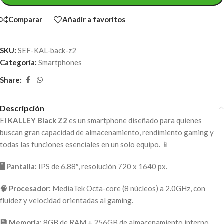
Comparar
Añadir a favoritos
SKU:
SEF-KAL-back-z2
Categoría:
Smartphones
Share:
Descripción
El
KALLEY Black Z2
es un smartphone diseñado para quienes
buscan gran capacidad de almacenamiento, rendimiento gaming y
todas las funciones esenciales en un solo equipo. 📱
🖥️ Pantalla:
IPS de 6.88″, resolución 720 x 1640 px.
🧠 Procesador:
MediaTek Octa-core (8 núcleos) a 2.0GHz, con
fluidez y velocidad orientadas al gaming.
💾 Memoria:
8GB de RAM + 256GB de almacenamiento interno,