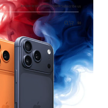
Subscribe us
INICIAR SESIÓN / REGISTRARSE
$
0
ontrola tu casa inteligente con
ar,