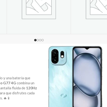
MOVILIDAD
LAPTOPS Y
URBANA
lo y una batería que
o G77 4G
combina un
antalla fluida de
120Hz
para que disfrutes cada
s. 🔥📱