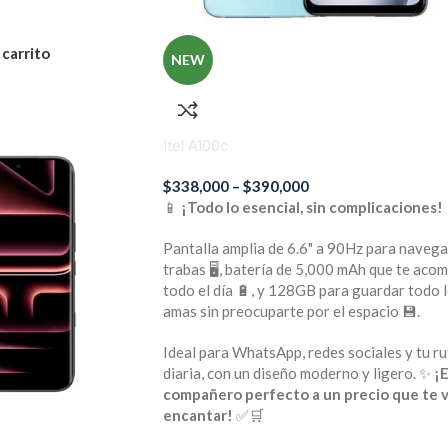
 carrito
NEW
Itel A100c
$
338,000
–
$
390,000
📱
¡Todo lo esencial, sin complicaciones!
Pantalla amplia de 6.6" a 90Hz para navega
trabas 🖥️, batería de 5,000 mAh que te aco
todo el día 🔋, y 128GB para guardar todo 
amas sin preocuparte por el espacio 💾.
Ideal para WhatsApp, redes sociales y tu ru
diaria, con un diseño moderno y ligero. ✨
¡E
compañero perfecto a un precio que te v
encantar!
✅🛒