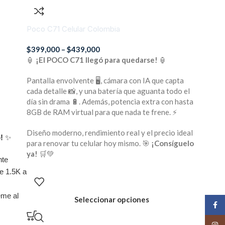
Poco C71 Celular Colombia
$
399,000
–
$
439,000
🏮
¡El POCO C71 llegó para quedarse!
🏮
Pantalla envolvente 🖥️, cámara con IA que capta
cada detalle 📸, y una batería que aguanta todo el
día sin drama 🔋. Además, potencia extra con hasta
8GB de RAM virtual para que nada te frene. ⚡
Diseño moderno, rendimiento real y el precio ideal
!
✨
para renovar tu celular hoy mismo. 🎯
¡Consíguelo
ya!
🛒💚
nte
e 1.5K a
eme al
Seleccionar opciones
Face
Insta