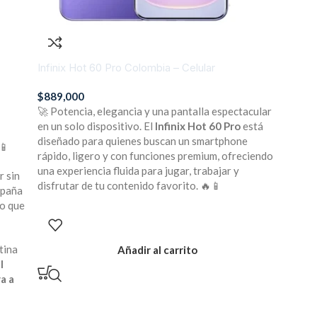
Infinix Hot 60 Pro Colombia – Celular
$
889,000
🚀 Potencia, elegancia y una pantalla espectacular
en un solo dispositivo. El
Infinix Hot 60 Pro
está
diseñado para quienes buscan un smartphone
📱
rápido, ligero y con funciones premium, ofreciendo
una experiencia fluida para jugar, trabajar y
r sin
disfrutar de tu contenido favorito. 🔥📱
mpaña
lo que
tina
Añadir al carrito
l
a a