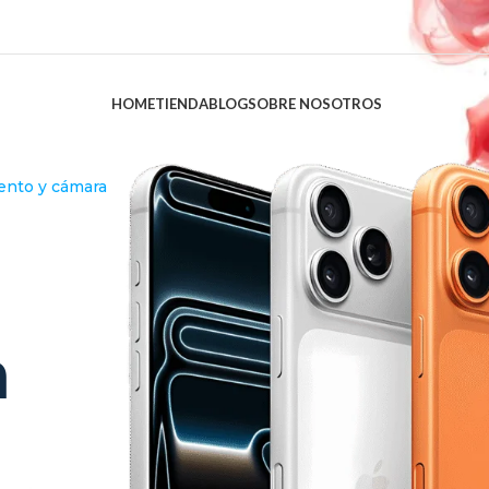
HOME
TIENDA
BLOG
SOBRE NOSOTROS
ento y cámara
Descubrir mas
Gestiona tu día, haz videollamadas y c
a
solo un vistazo.
Tu hog
maño