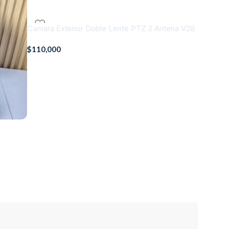
Camara Exterior Doble Lente PTZ 2 Antena V28
$
110,000