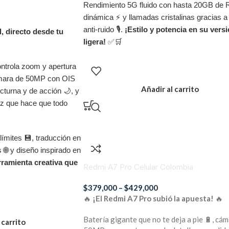
Rendimiento 5G fluido con hasta 20GB de
dinámica ⚡ y llamadas cristalinas gracias a 
anti-ruido 🎙️.
¡Estilo y potencia en su vers
l, directo desde tu
ligera!
✅🛒
controla zoom y apertura
 cámara de 50MP con OIS
Añadir al carrito
cturna y de acción 🌙, y
z que hace que todo
ímites 💾, traducción en
 🌐 y diseño inspirado en
rramienta creativa que
Redmi A7 Pro Celular Colombia
$
379,000
–
$
429,000
🔥
¡El Redmi A7 Pro subió la apuesta!
🔥
Batería gigante que no te deja a pie 🔋, cá
 carrito