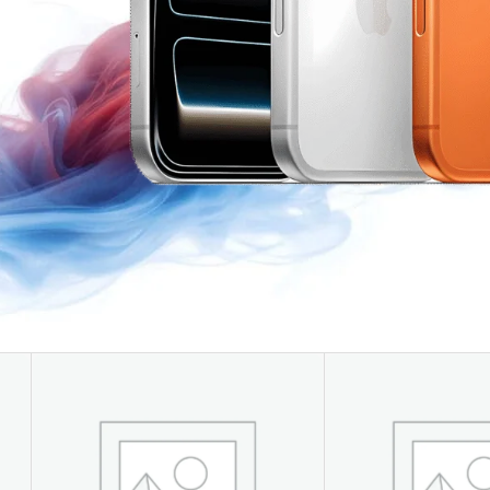
bajo tu
te
control
n