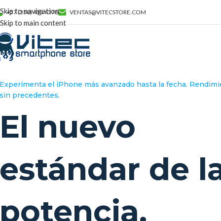
Skip to navigation
+57 (350) 434 4378
VENTAS@VITECSTORE.COM
Skip to main content
Experimenta el iPhone más avanzado hasta la fecha. Rendimi
sin precedentes.
El nuevo
estándar de l
potencia.
Calidad de imagen HD y todo el poder de Android TV en el ta
perfecto para tu hogar