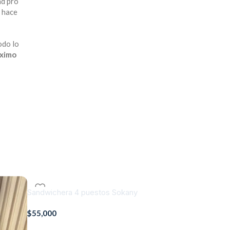
ad pro
e hace
odo lo
óximo
Sandwichera 4 puestos Sokany
$
55,000