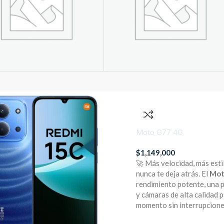
ART HOME
PARLANTES
Moto G77 4G
$
1,149,000
🚀 Más velocidad, más esti
nunca te deja atrás. El
Mot
rendimiento potente, una p
y cámaras de alta calidad 
momento sin interrupcione