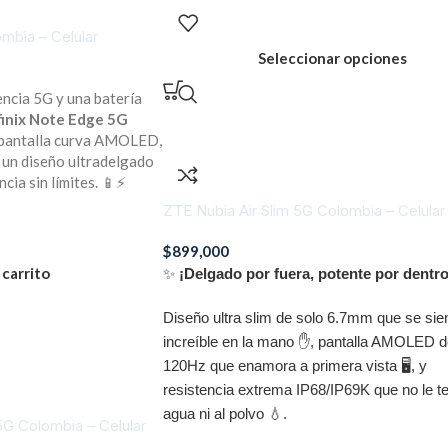
ombia – Celular
Seleccionar opciones
encia 5G y una batería
finix Note Edge 5G
 pantalla curva AMOLED,
y un diseño ultradelgado
cia sin límites. 📱⚡
ZTE Nubia Air Slim 5G Colombia – Celular
$
899,000
 carrito
✨
¡Delgado por fuera, potente por dentro
Diseño ultra slim de solo 6.7mm que se sie
increíble en la mano ✋, pantalla AMOLED d
120Hz que enamora a primera vista 🖥️, y
resistencia extrema IP68/IP69K que no le t
agua ni al polvo 💧.
5G Colombia – Celular