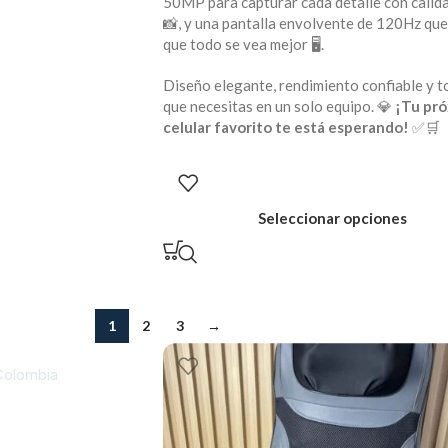
50MP para capturar cada detalle con calid
📸, y una pantalla envolvente de 120Hz qu
que todo se vea mejor 🖥️.
Diseño elegante, rendimiento confiable y t
que necesitas en un solo equipo. 💎
¡Tu pr
celular favorito te está esperando!
✅🛒
Seleccionar opciones
1
2
3
→
 Colombia