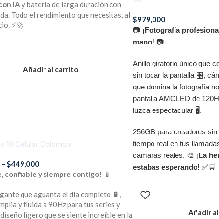
con IA
y batería de larga duración con
da. Todo el rendimiento que necesitas, al
$
979,000
cio. ⚡🚀
📷
¡Fotografía profesiona
mano!
📷
Anillo giratorio único que 
Añadir al carrito
sin tocar la pantalla 🎛️,
que domina la fotografía no
pantalla AMOLED de 120H
luzca espectacular 🖥️.
256GB para creadores sin l
y 10 Celular Colombia
tiempo real en tus llamadas
cámaras reales. 🎨
¡La he
0
–
$
449,000
estabas esperando!
✅🛒
e, confiable y siempre contigo!
📱
igante que aguanta el día completo 🔋,
mplia y fluida a 90Hz para tus series y
Añadir al
 y diseño ligero que se siente increíble en la