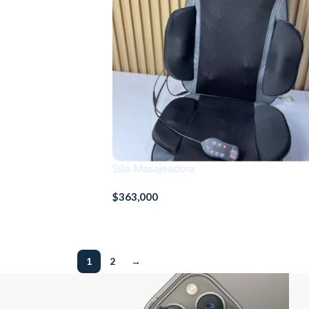
Silla Masajeadora
$
363,000
1
2
→