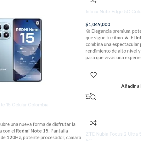
Infinix Note Edge 5G Col
$
1,049,000
🚀 Elegancia premium, pot
que sigue tu ritmo 🔥. El
In
combina una espectacular
rendimiento de alto nivel 
para que vivas una experien
Añadir al
te 15 Celular Colombia
0
ubre una nueva forma de disfrutar la
a con el
Redmi Note 15
. Pantalla
ZTE Nubia Focus 2 Ultra 
 de
120Hz
, potente procesador, cámara
5G