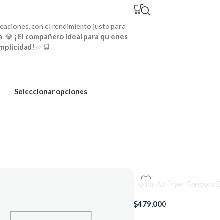
caciones, con el rendimiento justo para
a. 💎
¡El compañero ideal para quienes
mplicidad!
✅🛒
Seleccionar opciones
Honor Air Fryer Freidora
$
479,000