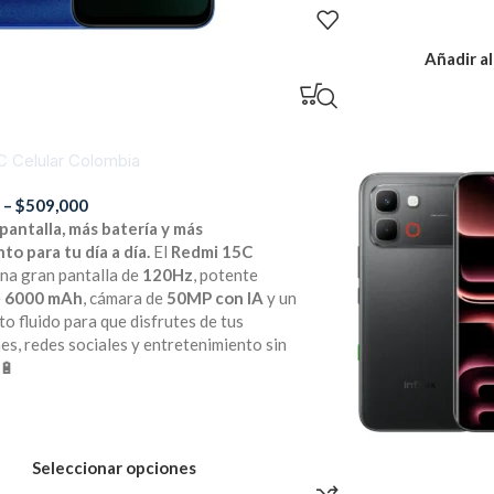
Añadir al
C Celular Colombia
0
–
$
509,000
pantalla, más batería y más
to para tu día a día.
El
Redmi 15C
na gran pantalla de
120Hz
, potente
e
6000 mAh
, cámara de
50MP con IA
y un
o fluido para que disfrutes de tus
es, redes sociales y entretenimiento sin
🔋
Seleccionar opciones