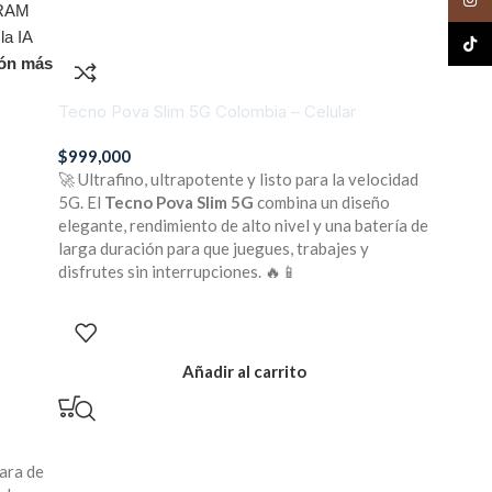
 RAM
la IA
TikTo
ión más
Tecno Pova Slim 5G Colombia – Celular
$
999,000
🚀 Ultrafino, ultrapotente y listo para la velocidad
5G. El
Tecno Pova Slim 5G
combina un diseño
elegante, rendimiento de alto nivel y una batería de
larga duración para que juegues, trabajes y
disfrutes sin interrupciones. 🔥📱
Añadir al carrito
mara de