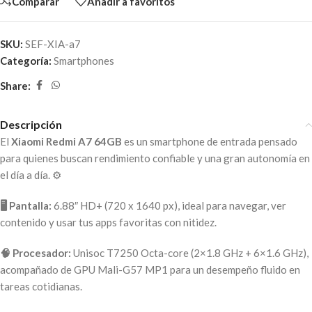
Comparar
Añadir a favoritos
SKU:
SEF-XIA-a7
Categoría:
Smartphones
Share:
Descripción
El
Xiaomi Redmi A7 64GB
es un smartphone de entrada pensado
para quienes buscan rendimiento confiable y una gran autonomía en
el día a día. ⚙️
🖥️ Pantalla:
6.88″ HD+ (720 x 1640 px), ideal para navegar, ver
contenido y usar tus apps favoritas con nitidez.
🧠 Procesador:
Unisoc T7250 Octa-core (2×1.8 GHz + 6×1.6 GHz),
acompañado de GPU Mali-G57 MP1 para un desempeño fluido en
tareas cotidianas.