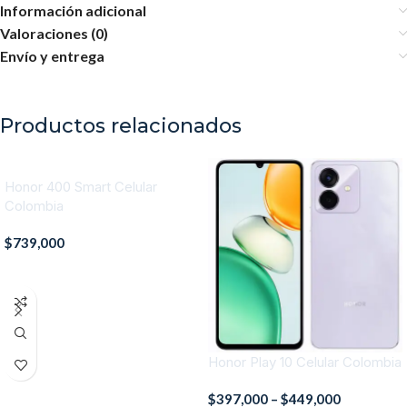
Información adicional
Valoraciones (0)
Envío y entrega
Productos relacionados
Honor 400 Smart Celular
Colombia
$
739,000
AÑADIR AL CARRITO
Honor Play 10 Celular Colombia
$
397,000
–
$
449,000