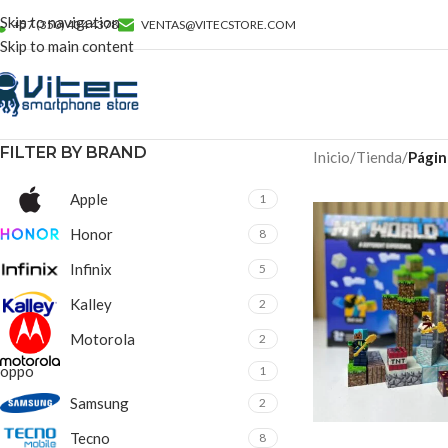
Skip to navigation
+57 (350) 434 4378
VENTAS@VITECSTORE.COM
Skip to main content
FILTER BY BRAND
Inicio
/
Tienda
/
Págin
Apple
1
Honor
8
Infinix
5
Kalley
2
Motorola
2
oppo
1
Samsung
2
Tecno
8